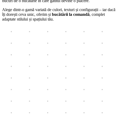
bucuri de o bucătărie în care gătitul devine o plăcere.
Alege dintr-o gamă variată de culori, texturi și configurații – iar dacă
îți dorești ceva unic, oferim și
bucătării la comandă
, complet
adaptate stilului și spațiului tău.