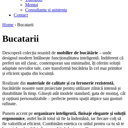
Montaj
Consultanta si asistenta
Contact
Home
›
Bucatarii
Bucatarii
Descoperă colecția noastră de
mobilier de bucătărie
– unde
designul modern întâlnește funcționalitatea inteligentă. Indiferent că
preferi un stil clasic, contemporan sau minimalist, îți oferim soluții
adaptate nevoilor tale, care transformă bucătăria în cel mai primitor
și eficient spațiu din locuință.
Realizate din
materiale de calitate și cu feronerie rezistentă
,
bucătăriile noastre sunt proiectate pentru utilizare zilnică intensă și
durabilitate în timp. Găsești atât modele standard, gata de montaj, cât
și opțiuni personalizabile – perfecte pentru spații atipice sau gusturi
rafinate.
Punem accent pe
organizare inteligentă, finisaje elegante și soluții
ergonomice
, astfel încât totul să fie la îndemână, iar fiecare colț să
fie valorificat eficient. Combinăm estetica cu utilul pentru ca tu să te