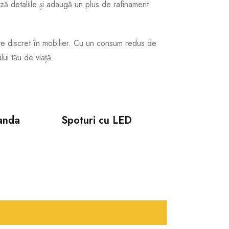
ază detaliile și adaugă un plus de rafinament
ate discret în mobilier. Cu un consum redus de
ului tău de viață.
banda
Spoturi cu LED