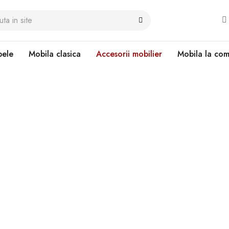
ele
Mobila clasica
Accesorii mobilier
Mobila la co
Home
›
Accesorii mobilier
Accesorii mobilier