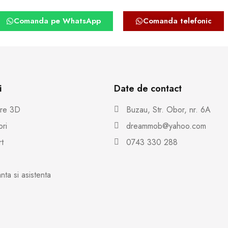
Comanda pe WhatsApp
Comanda telefonic
i
Date de contact
are 3D
Buzau, Str. Obor, nr. 6A
ri
dreammob@yahoo.com
t
0743 330 288
nta si asistenta