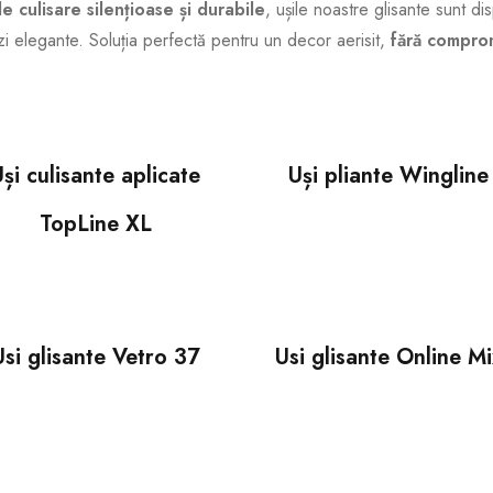
e culisare silențioase și durabile
, ușile noastre glisante sunt di
zi elegante. Soluția perfectă pentru un decor aerisit,
fără compromi
și culisante aplicate
Uși pliante Wingline
TopLine XL
Usi glisante Vetro 37
Usi glisante Online Mi