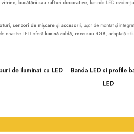
 vitrine, bucătării sau rafturi decorative
, luminile LED evidenți
turi, senzori de mișcare și accesorii
, ușor de montat și integr
mele noastre LED oferă
lumină caldă, rece sau RGB
, adaptată stil
puri de iluminat cu LED
Banda LED si profile 
LED