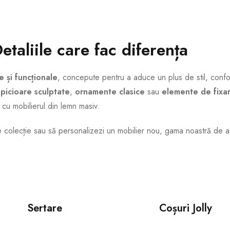
taliile care fac diferența
e și funcționale
, concepute pentru a aduce un plus de stil, confor
a
picioare sculptate
,
ornamente clasice
sau
elemente de fixar
 cu mobilierul din lemn masiv.
e colecție sau să personalizezi un mobilier nou, gama noastră de a
Sertare
Coșuri Jolly