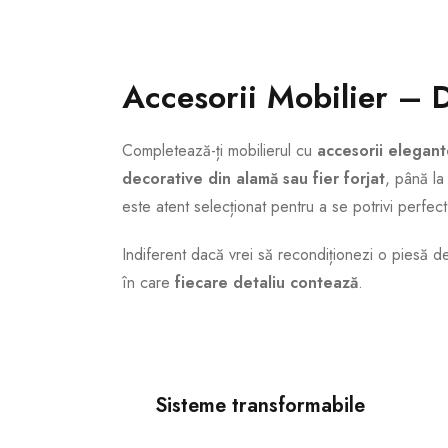
Accesorii Mobilier – De
Completează-ți mobilierul cu
accesorii elegant
decorative din alamă sau fier forjat
, până l
este atent selecționat pentru a se potrivi perfect
Indiferent dacă vrei să recondiționezi o piesă d
în care
fiecare detaliu contează
.
Sisteme transformabile