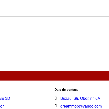
Date de contact
are 3D
Buzau, Str. Obor, nr. 6A
ori
dreammob@yahoo.com