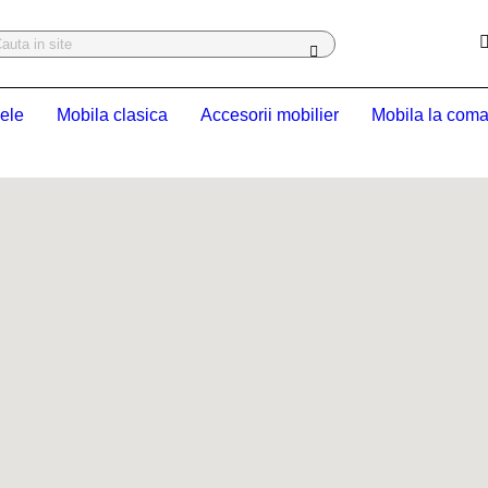
ele
Mobila clasica
Accesorii mobilier
Mobila la com