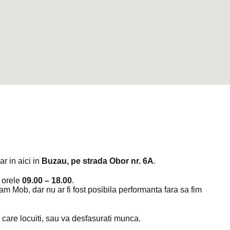
r in aici in
Buzau, pe strada Obor nr. 6A
.
e orele
09.00 – 18.00
.
m Mob, dar nu ar fi fost posibila performanta fara sa fim
n care locuiti, sau va desfasurati munca.