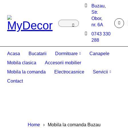
Buzau,
Str.
Obor,
nr. 6A
0743 330
288
Acasa
Bucatarii
Dormitoare
Canapele
Mobila clasica
Accesorii mobilier
Mobila la comanda
Electrocasnice
Servicii
Contact
Home
›
Mobila la comanda Buzau