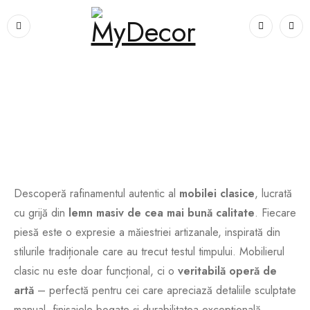
Home
›
Mobila clasica
Mobila clasica
Descoperă rafinamentul autentic al
mobilei clasice
, lucrată
cu grijă din
lemn masiv de cea mai bună calitate
. Fiecare
piesă este o expresie a măiestriei artizanale, inspirată din
stilurile tradiționale care au trecut testul timpului. Mobilierul
clasic nu este doar funcțional, ci o
veritabilă operă de
artă
– perfectă pentru cei care apreciază detaliile sculptate
manual, finisajele bogate și durabilitatea excepțională.