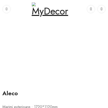
Prima pagină
›
Canapele
›
Aleco
Aleco
Marimi exterioare : 1720*1120mm