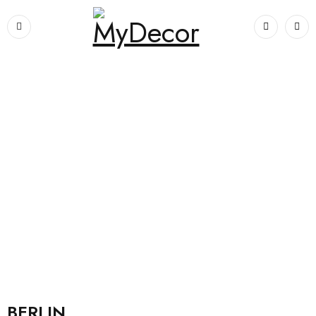
Prima pagină
›
Dormitoare
›
Paturi tapitate
›
BERLIN
BERLIN