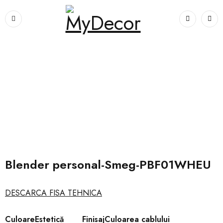
Prima pagină
›
Electrocasnice
›
Blender personal-Smeg-PBF01WHEU
Blender personal-Smeg-PBF01WHEU
DESCARCA FISA TEHNICA
Culoare
Estetică
Finisaj
Culoarea cablului