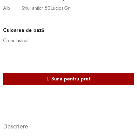
Alb
Stilul anilor 50
Lucios
Gri
Culoarea de bază
Crom lustruit
Suna pentru pret
Descriere