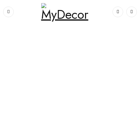
Prima pagină
›
Electrocasnice
›
Cuptor microunde-Smeg-MP822NPO