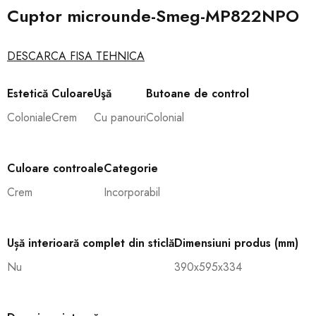
Cuptor microunde-Smeg-MP822NPO
DESCARCA FISA TEHNICA
Estetică
Culoare
Uşă
Butoane de control
Coloniale
Crem
Cu panouri
Colonial
Culoare controale
Categorie
Crem
Incorporabil
Ușă interioară complet din sticlă
Dimensiuni produs (mm)
Nu
390x595x334