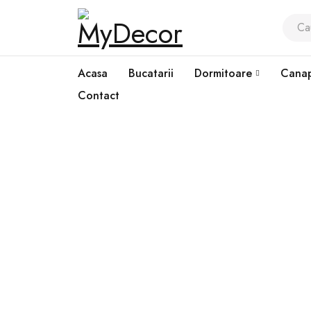
Acasa
Bucatarii
Dormitoare
Canap
Contact
Prima pagină
›
Electrocasnice
›
Cuptor-Smeg-SF6100