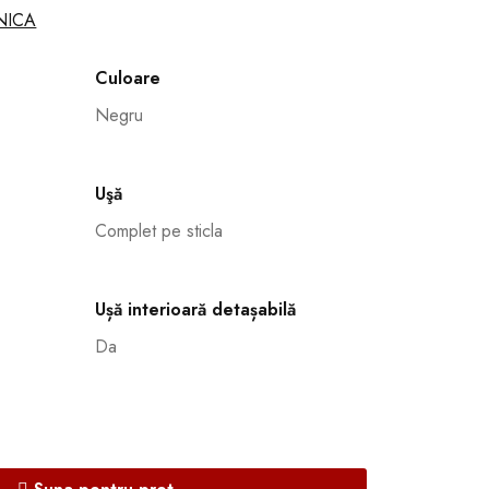
NICA
Culoare
Negru
Uşă
Complet pe sticla
Ușă interioară detașabilă
Da