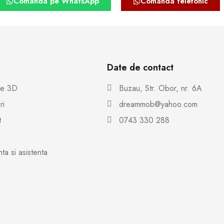
Comanda pe WhatsApp
Comanda telefonic
Date de contact
re 3D
Buzau, Str. Obor, nr. 6A
ri
dreammob@yahoo.com
t
0743 330 288
ta si asistenta