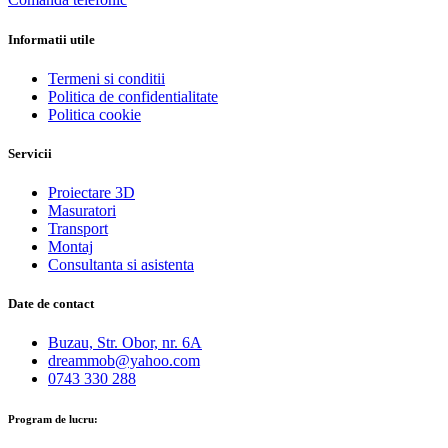
Informatii utile
Termeni si conditii
Politica de confidentialitate
Politica cookie
Servicii
Proiectare 3D
Masuratori
Transport
Montaj
Consultanta si asistenta
Date de contact
Buzau, Str. Obor, nr. 6A
dreammob@yahoo.com
0743 330 288
Program de lucru: