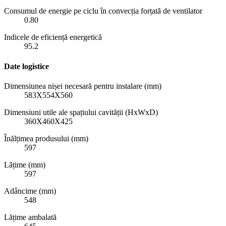
Consumul de energie pe ciclu în convecția forțată de ventilator
0.80
Indicele de eficiență energetică
95.2
Date logistice
Dimensiunea nișei necesară pentru instalare (mm)
583X554X560
Dimensiuni utile ale spațiului cavității (HxWxD)
360X460X425
Înălțimea produsului (mm)
597
Lățime (mm)
597
Adâncime (mm)
548
Lățime ambalată