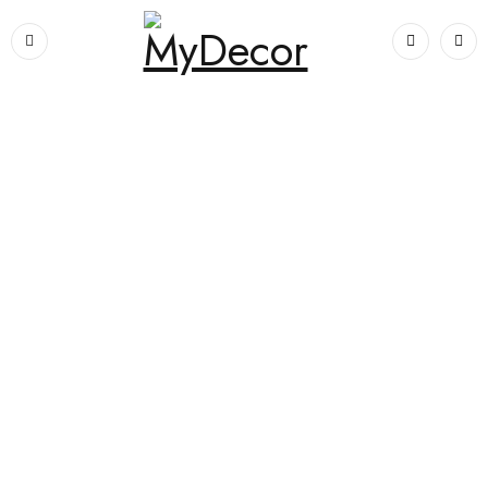
Prima pagină
›
Dormitoare
›
Dormitoare complete
›
DORMITOR
MILANO 5 USI, VISINA PORTOFINO