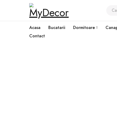
Acasa
Bucatarii
Dormitoare
Canap
Contact
Prima pagină
›
Dormitoare
›
Paturi tapitate
›
KASMIRA