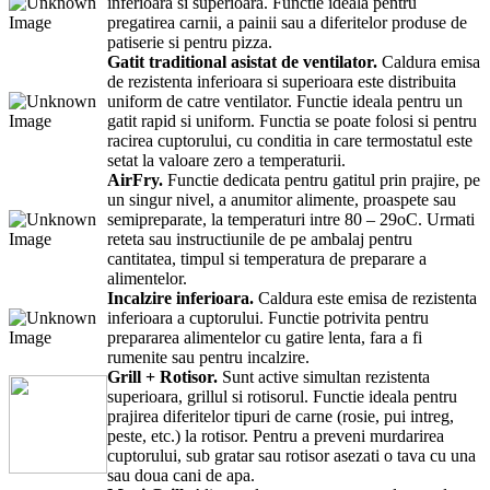
inferioara si superioara. Functie ideala pentru
pregatirea carnii, a painii sau a diferitelor produse de
patiserie si pentru pizza.
Gatit traditional asistat de ventilator.
Caldura emisa
de rezistenta inferioara si superioara este distribuita
uniform de catre ventilator. Functie ideala pentru un
gatit rapid si uniform. Functia se poate folosi si pentru
racirea cuptorului, cu conditia in care termostatul este
setat la valoare zero a temperaturii.
AirFry.
Functie dedicata pentru gatitul prin prajire, pe
un singur nivel, a anumitor alimente, proaspete sau
semipreparate, la temperaturi intre 80 – 29oC. Urmati
reteta sau instructiunile de pe ambalaj pentru
cantitatea, timpul si temperatura de preparare a
alimentelor.
Incalzire inferioara.
Caldura este emisa de rezistenta
inferioara a cuptorului. Functie potrivita pentru
prepararea alimentelor cu gatire lenta, fara a fi
rumenite sau pentru incalzire.
Grill + Rotisor.
Sunt active simultan rezistenta
superioara, grillul si rotisorul. Functie ideala pentru
prajirea diferitelor tipuri de carne (rosie, pui intreg,
peste, etc.) la rotisor. Pentru a preveni murdarirea
cuptorului, sub gratar sau rotisor asezati o tava cu una
sau doua cani de apa.