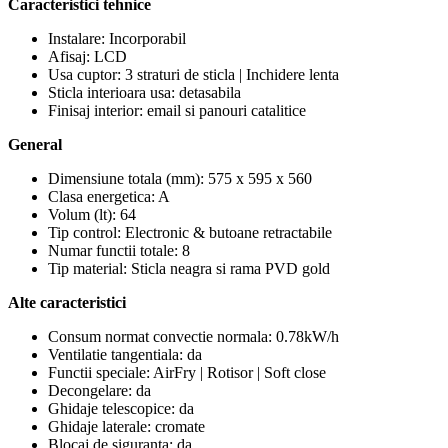
Caracteristici tehnice
Instalare: Incorporabil
Afisaj: LCD
Usa cuptor: 3 straturi de sticla | Inchidere lenta
Sticla interioara usa: detasabila
Finisaj interior: email si panouri catalitice
General
Dimensiune totala (mm): 575 x 595 x 560
Clasa energetica: A
Volum (lt): 64
Tip control: Electronic & butoane retractabile
Numar functii totale: 8
Tip material: Sticla neagra si rama PVD gold
Alte caracteristici
Consum normat convectie normala: 0.78kW/h
Ventilatie tangentiala: da
Functii speciale: AirFry | Rotisor | Soft close
Decongelare: da
Ghidaje telescopice: da
Ghidaje laterale: cromate
Blocaj de siguranta: da