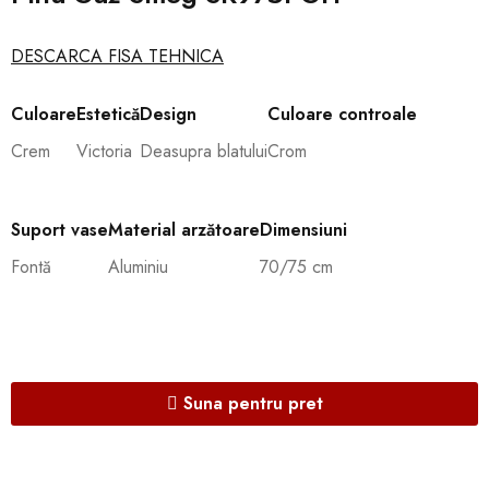
DESCARCA FISA TEHNICA
Culoare
Estetică
Design
Culoare controale
Crem
Victoria
Deasupra blatului
Crom
Suport vase
Material arzătoare
Dimensiuni
Fontă
Aluminiu
70/75 cm
Suna pentru pret