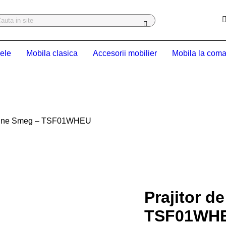
ele
Mobila clasica
Accesorii mobilier
Mobila la com
 paine Smeg – TSF01WHEU
Prajitor d
TSF01WH