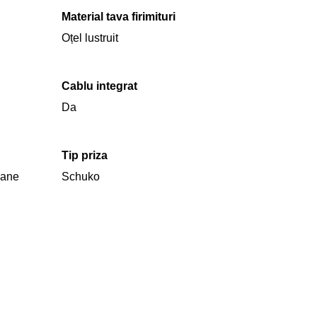
Material tava firimituri
Oțel lustruit
Cablu integrat
Da
Tip priza
oane
Schuko