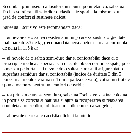
Secundar, prin inserarea fasiilor din spuma poliuretanica, salteaua
Esclusivo ofera utilizatorilor o elasticitate sporita la miscari si un
grad de confort si sustinere ridicat.
Salteaua Esclusivo este recomandata daca:
– ai nevoie de o saltea rezistenta in timp care sa sustina o greutate
mai mare de 85 de kg (recomandata persoanelor cu masa corporala
de pana in 115 kg);
– ai nevoie de o saltea semi-dura dar si confortabila: daca ai o
prescriptie medicala speciala sau daca de obicei dormi pe spate, pe o
parte sau pe burta si ai nevoie de o saltea care sa iti asigure atat o
suprafata semidura dar si confortabila (indice de duritate 3 din 5
partea mai moale de iarna si 4 din 5 partea de vara), cat si un strat de
spuma memory pentru un confort deosebit;
– tot prin structura sa semidura, salteaua Esclusivo sustine coloana
in pozitia sa corecta si naturala si ajuta la recuperarea si relaxarea
completa a muschilor, printr-o circulatie corecta a sangelui;
– ai nevoie de o saltea aerisita eficient la interior.