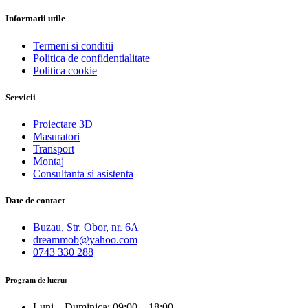
Informatii utile
Termeni si conditii
Politica de confidentialitate
Politica cookie
Servicii
Proiectare 3D
Masuratori
Transport
Montaj
Consultanta si asistenta
Date de contact
Buzau, Str. Obor, nr. 6A
dreammob@yahoo.com
0743 330 288
Program de lucru:
Luni – Duminica: 09:00 – 18:00