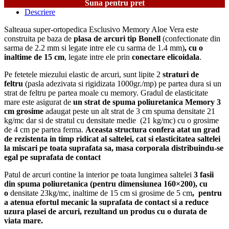
Suna pentru pret
Descriere
Salteaua super-ortopedica Esclusivo Memory Aloe Vera este
construita pe baza de
plasa de arcuri tip Bonell
(confectionate din
sarma de 2.2 mm si legate intre ele cu sarma de 1.4 mm)
, cu o
inaltime de 15 cm
, legate intre ele prin
conectare elicoidala
.
Pe fetetele miezului elastic de arcuri, sunt lipite 2
straturi de
feltru
(pasla adezivata si rigidizata 1000gr./mp) pe partea dura si un
strat de feltru pe partea moale cu memory. Gradul de elasticitate
mare este asigurat de
un strat de spuma poliuretanica Memory 3
cm grosime
adaugat peste un alt strat de 3 cm spuma densitate 21
kg/mc dar si de stratul cu densitate medie (21 kg/mc) cu o grosime
de 4 cm pe partea ferma.
Aceasta structura confera atat un grad
de rezistenta in timp ridicat al saltelei
, cat si elasticitatea saltelei
la miscari pe toata suprafata sa, masa corporala distribuindu-se
egal pe suprafata de contact
Patul de arcuri contine la interior pe toata lungimea saltelei
3 fasii
din spuma poliuretanica (pentru dimensiunea 160×200), cu
o
densitate 23kg/mc, inaltime de 15 cm si grosime de 5 cm
,
pentru
a atenua efortul mecanic la suprafata de contact si a reduce
uzura plasei de arcuri, rezultand un produs cu o durata de
viata mare.