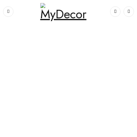
Prima pagină
›
Dormitoare
›
Dormitoare complete
›
Set de dormitor
Chance