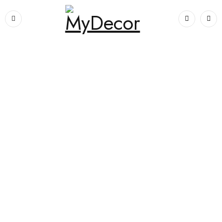
Prima pagină
›
Dormitoare
›
Dormitoare complete
›
Set de dormitor
S02